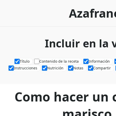
Azafran
Incluir en la
Título
Contenido de la receta
Información
Instrucciones
Nutrición
Notas
Compartir
Como hacer un c
marisco,