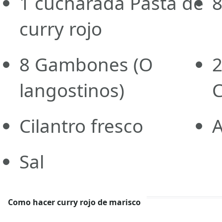
1
cucharada
Pasta de
curry rojo
8
Gambones
(O
langostinos)
C
Cilantro fresco
A
Sal
Como hacer curry rojo de marisco