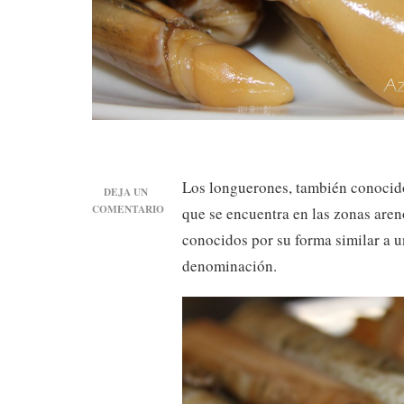
Los longuerones, también conocido
DEJA UN
COMENTARIO
que se encuentra en las zonas aren
EN
conocidos por su forma similar a un
LONGUERONES
O
denominación.
NAVAJAS.
CURIOSIDADES
Y
USOS
EN
LA
COCINA