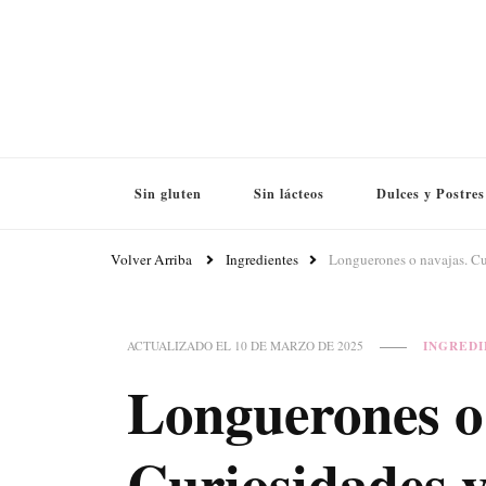
Sin gluten
Sin lácteos
Dulces y Postres
Volver Arriba
Ingredientes
Longuerones o navajas. Cu
INGREDI
ACTUALIZADO EL
10 DE MARZO DE 2025
Longuerones o
Curiosidades y