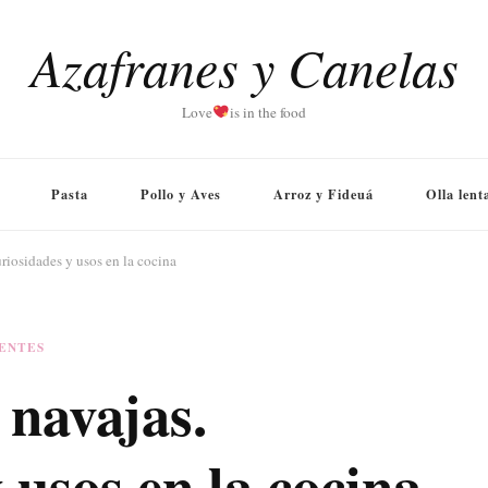
Azafranes y Canelas
Love
is in the food
Pasta
Pollo y Aves
Arroz y Fideuá
Olla lent
riosidades y usos en la cocina
ENTES
 navajas.
 usos en la cocina