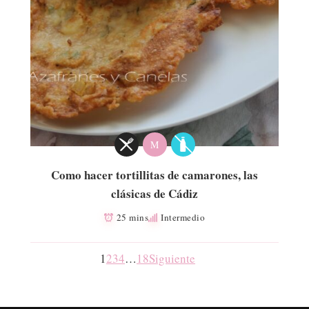
M
Como hacer tortillitas de camarones, las
clásicas de Cádiz
25 mins
Intermedio
1
2
3
4
…
18
Siguiente