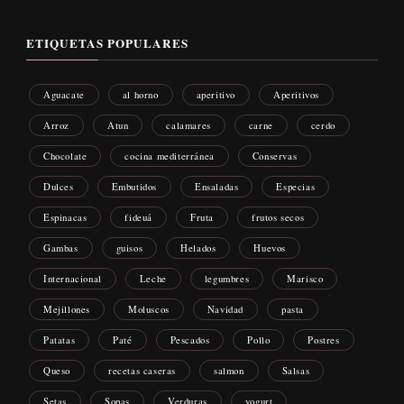
ETIQUETAS POPULARES
Aguacate
al horno
aperitivo
Aperitivos
Arroz
Atun
calamares
carne
cerdo
Chocolate
cocina mediterránea
Conservas
Dulces
Embutidos
Ensaladas
Especias
Espinacas
fideuá
Fruta
frutos secos
Gambas
guisos
Helados
Huevos
Internacional
Leche
legumbres
Marisco
Mejillones
Moluscos
Navidad
pasta
Patatas
Paté
Pescados
Pollo
Postres
Queso
recetas caseras
salmon
Salsas
Setas
Sopas
Verduras
yogurt