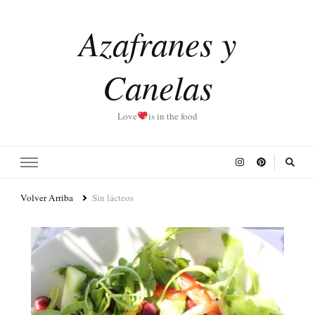
Azafranes y
Canelas
Love
is in the food
Volver Arriba
Sin lácteos