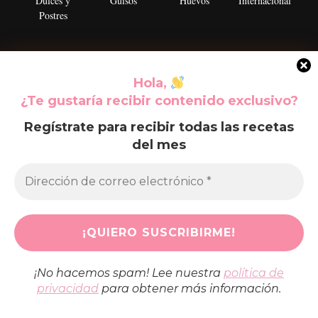
Dulces y
Guisos
Huevos
Internacional
Postres
L
M
N
O
Hola,
Legumbres
Marisco
Navidad
Olla lenta
¿Te gustaría recibir contenido exclusivo?
Regístrate para recibir todas las recetas
del mes
Pan Casero
Pasta
Pescados
Pollo y Aves
Queso
Recetas Básicas
Sin gluten
Sin lácteos
¡No hacemos spam! Lee nuestra
política de
privacidad
para obtener más información.