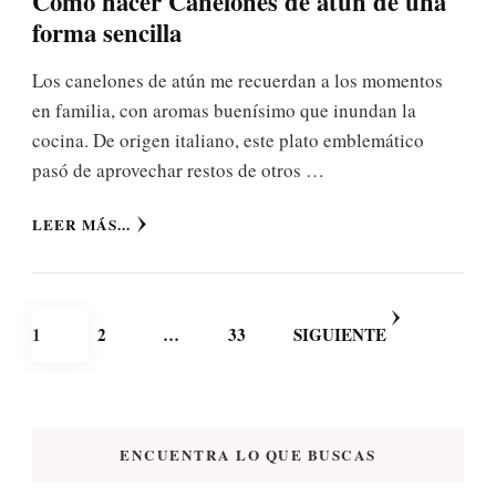
Como hacer Canelones de atún de una
forma sencilla
Los canelones de atún me recuerdan a los momentos
en familia, con aromas buenísimo que inundan la
cocina. De origen italiano, este plato emblemático
pasó de aprovechar restos de otros …
LEER MÁS...
Paginación
PÁGINA
PÁGINA
PÁGINA
1
2
…
33
SIGUIENTE
de
entradas
ENCUENTRA LO QUE BUSCAS