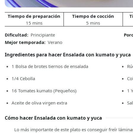
Tiempo de preparación
Tiempo de cocción
T
15 mins
5 mins
Dificultad:
Principiante
Por
Mejor temporada:
Verano
Ingredientes para hacer Ensalada con kumato y yuca
1
Bolsa de brotes tiernos de ensalada
Rú
1/4
Cebolla
Co
16
Tomates kumato
(Pequeños)
1
Aceite de oliva virgen extra
Sa
Cómo hacer Ensalada con kumato y yuca
Lo más importante de este plato es conseguir freír lámina