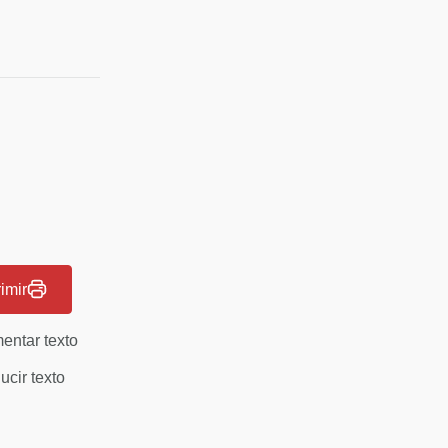
imir
entar texto
cir texto