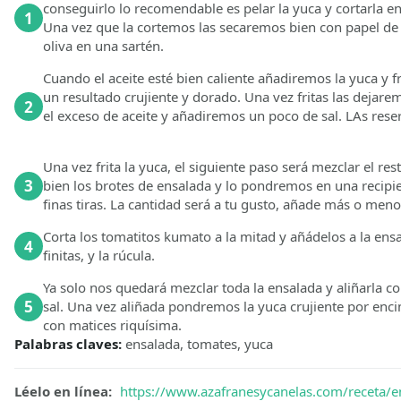
conseguirlo lo recomendable es pelar la yuca y cortarla 
1
Una vez que la cortemos las secaremos bien con papel de
oliva en una sartén.
Cuando el aceite esté bien caliente añadiremos la yuca y
un resultado crujiente y dorado. Una vez fritas las dejar
2
el exceso de aceite y añadiremos un poco de sal. LAs res
Una vez frita la yuca, el siguiente paso será mezclar el r
3
bien los brotes de ensalada y lo pondremos en una recipi
finas tiras. La cantidad será a tu gusto, añade más o meno
Corta los tomatitos kumato a la mitad y añádelos a la ensa
4
finitas, y la rúcula.
Ya solo nos quedará mezclar toda la ensalada y aliñarla co
5
sal. Una vez aliñada pondremos la yuca crujiente por encim
con matices riquísima.
Palabras claves:
ensalada, tomates, yuca
Léelo en línea:
https://www.azafranesycanelas.com/receta/