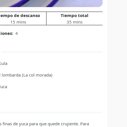
iempo de descanso
Tiempo total
15 mins
35 mins
ciones:
4
cula
l lombarda
(La col morada)
Yuca
l
s finas de yuca para que quede crujiente. Para