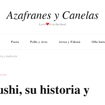
Azafranes y Canelas
Love
is in the food
Pasta
Pollo y Aves
Arroz y Fideuá
Olla lent
ria y tradición
CIAS
ushi, su historia y