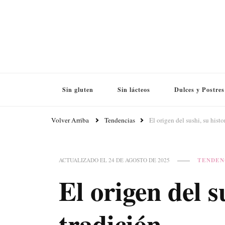
Sin gluten
Sin lácteos
Dulces y Postres
Volver Arriba
Tendencias
El origen del sushi, su histo
TENDEN
ACTUALIZADO EL
24 DE AGOSTO DE 2025
El origen del s
tradición