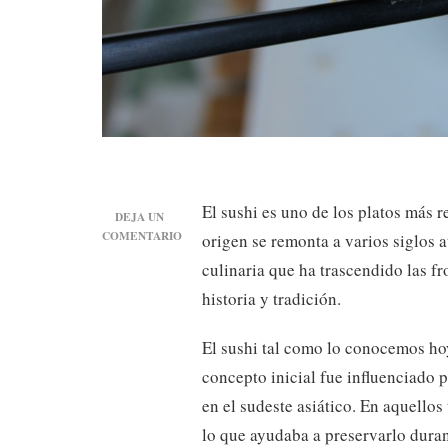
El sushi es uno de los platos más 
DEJA UN
COMENTARIO
origen se remonta a varios siglos a
EN
culinaria que ha trascendido las f
EL
ORIGEN
historia y tradición.
DEL
SUSHI,
El sushi tal como lo conocemos hoy
SU
HISTORIA
concepto inicial fue influenciado 
Y
en el sudeste asiático. En aquellos
TRADICIÓN
lo que ayudaba a preservarlo duran