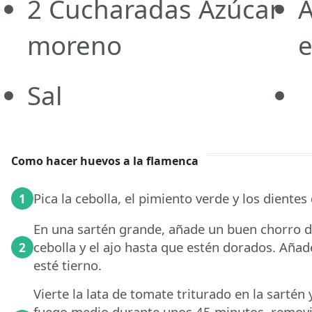
2
Cucharadas
Azúcar
A
moreno
e
Sal
Como hacer huevos a la flamenca
Pica la cebolla, el pimiento verde y los diente
1
En una sartén grande, añade un buen chorro de 
cebolla y el ajo hasta que estén dorados. Añad
2
esté tierno.
Vierte la lata de tomate triturado en la sartén
fuego medio durante unos 45 minutos, removie