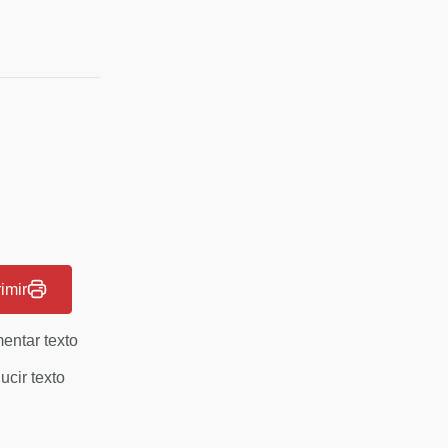
imir
entar texto
cir texto