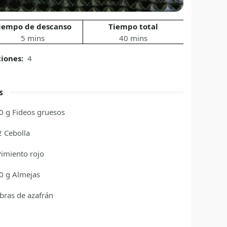
iempo de descanso
Tiempo total
5 mins
40 mins
ciones:
4
s
0
g
Fideos gruesos
2
Cebolla
Pimiento rojo
0
g
Almejas
bras de azafrán
l