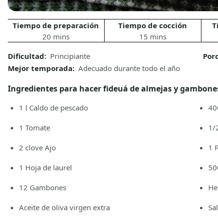
Tiempo de preparación
Tiempo de cocción
T
20 mins
15 mins
Dificultad:
Principiante
Por
Mejor temporada:
Adecuado durante todo el año
Ingredientes para hacer fideuá de almejas y gambone
1
l
Caldo de pescado
40
1
Tomate
1/
2
clove
Ajo
1
1
Hoja de laurel
50
12
Gambones
He
Aceite de oliva virgen extra
Sa