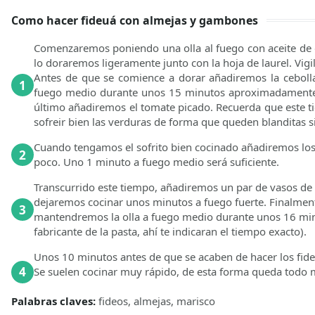
Como hacer fideuá con almejas y gambones
Comenzaremos poniendo una olla al fuego con aceite de o
lo doraremos ligeramente junto con la hoja de laurel. Vig
Antes de que se comience a dorar añadiremos la ceboll
1
fuego medio durante unos 15 minutos aproximadamente
último añadiremos el tomate picado. Recuerda que este ti
sofreir bien las verduras de forma que queden blanditas s
Cuando tengamos el sofrito bien cocinado añadiremos los 
2
poco. Uno 1 minuto a fuego medio será suficiente.
Transcurrido este tiempo, añadiremos un par de vasos de
dejaremos cocinar unos minutos a fuego fuerte. Finalment
3
mantendremos la olla a fuego medio durante unos 16 min
fabricante de la pasta, ahí te indicaran el tiempo exacto).
Unos 10 minutos antes de que se acaben de hacer los fid
4
Se suelen cocinar muy rápido, de esta forma queda todo m
Palabras claves:
fideos, almejas, marisco