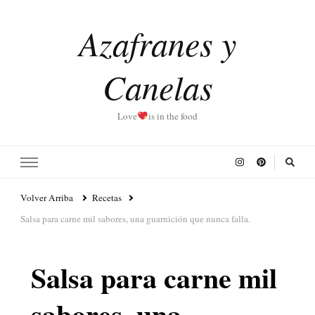
Azafranes y
Canelas
Love
is in the food
Volver Arriba
Recetas
Salsa para carne mil sabores, una guarnición que nunca falla.
Salsa para carne mil
sabores, una