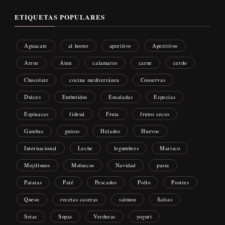
ETIQUETAS POPULARES
Aguacate
al horno
aperitivo
Aperitivos
Arroz
Atun
calamares
carne
cerdo
Chocolate
cocina mediterránea
Conservas
Dulces
Embutidos
Ensaladas
Especias
Espinacas
fideuá
Fruta
frutos secos
Gambas
guisos
Helados
Huevos
Internacional
Leche
legumbres
Marisco
Mejillones
Moluscos
Navidad
pasta
Patatas
Paté
Pescados
Pollo
Postres
Queso
recetas caseras
salmon
Salsas
Setas
Sopas
Verduras
yogurt