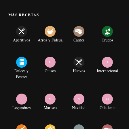
MÁS RECETAS
Aperitivos
Arroz y Fideuá
Carnes
Crudos
G
I
Dulces y
Guisos
Huevos
Internacional
Postres
L
M
N
O
Legumbres
Marisco
Navidad
Olla lenta