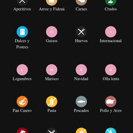
Aperitivos
Arroz y Fideuá
Carnes
Crudos
G
I
Dulces y
Guisos
Huevos
Internacional
Postres
L
M
N
O
Legumbres
Marisco
Navidad
Olla lenta
Pan Casero
Pasta
Pescados
Pollo y Aves