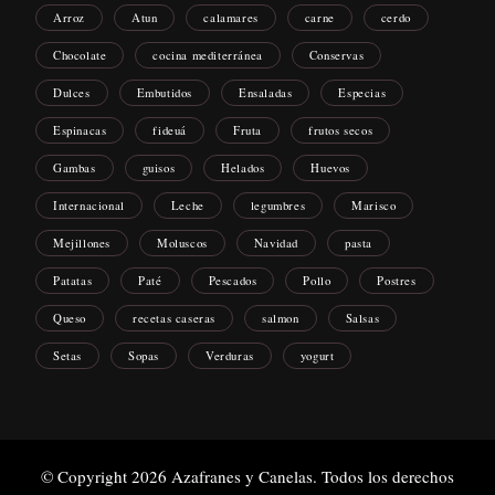
Arroz
Atun
calamares
carne
cerdo
Chocolate
cocina mediterránea
Conservas
Dulces
Embutidos
Ensaladas
Especias
Espinacas
fideuá
Fruta
frutos secos
Gambas
guisos
Helados
Huevos
Internacional
Leche
legumbres
Marisco
Mejillones
Moluscos
Navidad
pasta
Patatas
Paté
Pescados
Pollo
Postres
Queso
recetas caseras
salmon
Salsas
Setas
Sopas
Verduras
yogurt
© Copyright 2026
Azafranes y Canelas
. Todos los derechos