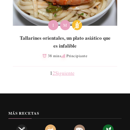
I
M
Tallarines orientales, un plato asiático que
es infalible
38 mins
Principiante
1
2
Siguiente
MÁS RECETAS