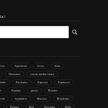
TA?
itivo
Aperitivos
Arroz
Atun
Chocolate
cocina mediterránea
tidos
Ensaladas
Especias
Espinacas
os
Gambas
guisos
Helados
eche
legumbres
Marisco
Mejillones
a
Patatas
Paté
Pescados
Pollo