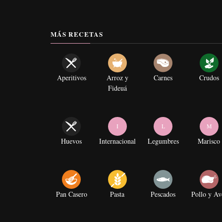
MÁS RECETAS
Aperitivos
Arroz y
Carnes
Crudos
Fideuá
I
L
M
Huevos
Internacional
Legumbres
Marisco
Pan Casero
Pasta
Pescados
Pollo y Av