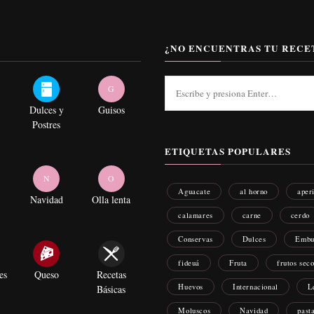
¿NO ENCUENTRAS TU RECE
¿Buscas
G
algo?
Dulces y
Guisos
Postres
ETIQUETAS POPULARES
N
O
Aguacate
al horno
aper
Navidad
Olla lenta
calamares
carne
cerdo
Conservas
Dulces
Embu
fideuá
Fruta
frutos sec
es
Queso
Recetas
Huevos
Internacional
L
Básicas
Moluscos
Navidad
past