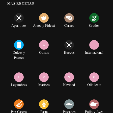
MÁS RECETAS
Aperitivos
Arroz y Fideuá
Carnes
Crudos
G
I
Dulces y
Guisos
Huevos
Internacional
Postres
L
M
N
O
Legumbres
Marisco
Navidad
Olla lenta
Pan Casero
Pasta
Pescados
Pollo y Aves