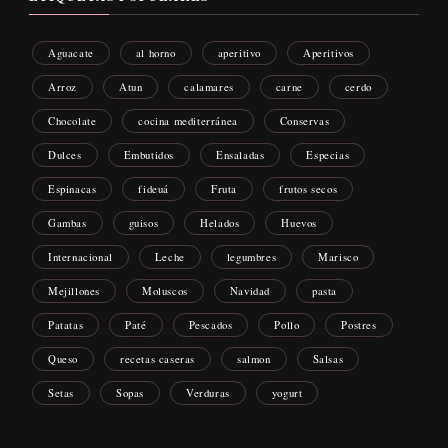
Aguacate
al horno
aperitivo
Aperitivos
Arroz
Atun
calamares
carne
cerdo
Chocolate
cocina mediterránea
Conservas
Dulces
Embutidos
Ensaladas
Especias
Espinacas
fideuá
Fruta
frutos secos
Gambas
guisos
Helados
Huevos
Internacional
Leche
legumbres
Marisco
Mejillones
Moluscos
Navidad
pasta
Patatas
Paté
Pescados
Pollo
Postres
Queso
recetas caseras
salmon
Salsas
Setas
Sopas
Verduras
yogurt