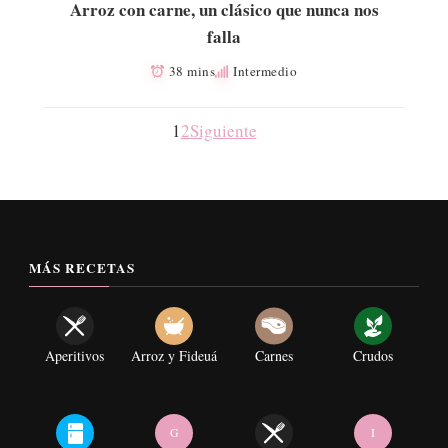
Arroz con carne, un clásico que nunca nos
falla
38 mins
Intermedio
1
2
Siguiente
MÁS RECETAS
Aperitivos
Arroz y Fideuá
Carnes
Crudos
G
I