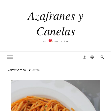
Azafranes y
Canelas
Love
is in the food
Volver Arriba
carne