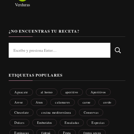
Verduras
¿NO ENCUENTRAS TU RECETA?
¿Buscas
algo?
ETIQUETAS POPULARES
Aguacate
al horno
aperitivo
Aperitivos
Arroz
Atun
calamares
carne
cerdo
Chocolate
cocina mediterránea
Conservas
Dulces
Embutidos
Ensaladas
Especias
Espinacas
fideuá
Fruta
frutos secos