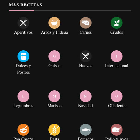
MÁS RECETAS
Aperitivos
Arroz y Fideuá
Carnes
Crudos
G
I
Dulces y
Guisos
Huevos
Internacional
Postres
L
M
N
O
Legumbres
Marisco
Navidad
Olla lenta
Pan Casero
Pasta
Pescados
Pollo y Aves