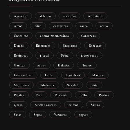
Aguacate
al horno
aperitivo
Aperitivos
Arroz
Atun
calamares
carne
cerdo
Chocolate
cocina mediterránea
Conservas
Dulces
Embutidos
Ensaladas
Especias
Espinacas
fideuá
Fruta
frutos secos
Gambas
guisos
Helados
Huevos
Internacional
Leche
legumbres
Marisco
Mejillones
Moluscos
Navidad
pasta
Patatas
Paté
Pescados
Pollo
Postres
Queso
recetas caseras
salmon
Salsas
Setas
Sopas
Verduras
yogurt