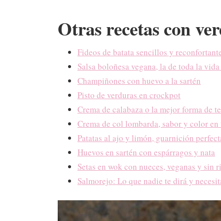
Otras recetas con ve
Fideos de batata sencillos y reconfortant
Salsa boloñesa vegana, la de toda la vida
Champiñones con huevo a la sartén
Pisto de verduras en crockpot
Crema de calabaza o la mejor forma de te
Crema de col lombarda, sabor y color en 
Patatas al ajo y limón, guarnición perfect
Huevos en sartén con espárragos y nata
Setas en wok con nueces, veganas y sin r
Salmorejo: Lo que nadie te dirá y necesit