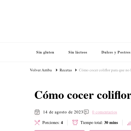
Sin gluten
Sin lácteos
Dulces y Postres
Volver Arriba
Recetas
Cómo cocer coliflor para que no
Cómo cocer coliflo
14 de agosto de 2023
0 comentarios
4
30 mins
Porciones:
Tiempo total: