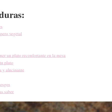
rduras:
es
 pero vegetal
ner un plato reconfortante en la mesa
tu plato
a y alucinante
iesgos
as saber