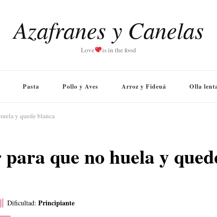
Azafranes y Canelas
Love
is in the food
Pasta
Pollo y Aves
Arroz y Fideuá
Olla lent
 huela y quede blanca
r para que no huela y qued
Principiante
Dificultad: