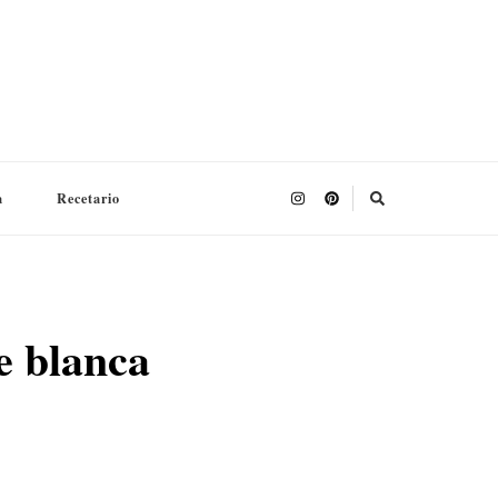
a
Recetario
e blanca