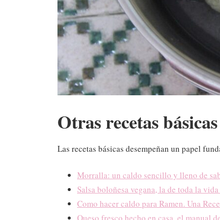
Otras recetas básicas
Las recetas básicas desempeñan un papel fundam
Morralla: un caldo sencillo y lleno de sa
Salsa boloñesa vegana, la de toda la vida
Como hacer caldo para Ramen. Una Rece
Queso fresco hecho en casa, el manual de