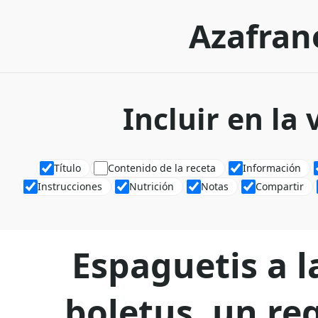
Azafran
Incluir en la
Título
Contenido de la receta
Información
Instrucciones
Nutrición
Notas
Compartir
Espaguetis a 
boletus, un re