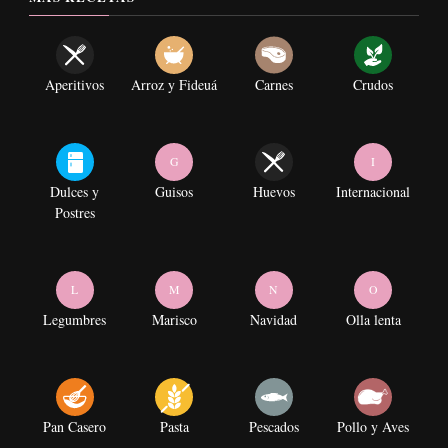
Aperitivos
Arroz y Fideuá
Carnes
Crudos
G
I
Dulces y
Guisos
Huevos
Internacional
Postres
L
M
N
O
Legumbres
Marisco
Navidad
Olla lenta
Pan Casero
Pasta
Pescados
Pollo y Aves