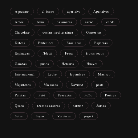
Aguacate
al horno
aperitivo
Aperitivos
Arroz
Atun
calamares
carne
cerdo
Chocolate
cocina mediterránea
Conservas
Dulces
Embutidos
Ensaladas
Especias
Espinacas
fideuá
Fruta
frutos secos
Gambas
guisos
Helados
Huevos
Internacional
Leche
legumbres
Marisco
Mejillones
Moluscos
Navidad
pasta
Patatas
Paté
Pescados
Pollo
Postres
Queso
recetas caseras
salmon
Salsas
Setas
Sopas
Verduras
yogurt