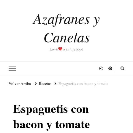
Azafranes y
Canelas
Love
is in the food
Volver Arriba
Recetas
Espaguetis con bacon y tomate
Espaguetis con
bacon y tomate