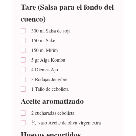
Tare (Salsa para el fondo del
cuenco)
300
ml
Salsa de soja
150
ml
Sake
150
ml
Mirim
5
gr
Alga Kombu
4
Dientes
Ajo
3
Rodajas
Jengibre
1
Tallo de cebolleta
Aceite aromatizado
2
cucharadas
cebolleta
1
⁄
vaso
Aceite de oliva virgen extra
2
Huevos encurtidos