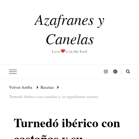
Azafranes y
Canelas
Love
is in the food
Volver Arriba
Recetas
Turnedó ibérico con castañas y su ingrediente secreto
Turnedó ibérico con
castañas y su