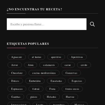
¿NO ENCUENTRAS TU RECETA?
¿Buscas
algo?
ETIQUETAS POPULARES
Aguacate
al horno
aperitivo
Aperitivos
Arroz
Atun
calamares
carne
cerdo
Chocolate
cocina mediterránea
Conservas
Dulces
Embutidos
Ensaladas
Especias
Espinacas
fideuá
Fruta
frutos secos
Gambas
guisos
Helados
Huevos
Internacional
Leche
legumbres
Marisco