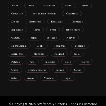
Arroz
Atun
calamares
carne
cerdo
Chocolate
cocina mediterránea
Conservas
Dulces
Embutidos
Ensaladas
Especias
Espinacas
fideuá
Fruta
frutos secos
Gambas
guisos
Helados
Huevos
Internacional
Leche
legumbres
Marisco
Mejillones
Moluscos
Navidad
pasta
Patatas
Paté
Pescados
Pollo
Postres
Queso
recetas caseras
salmon
Salsas
Setas
Sopas
Verduras
yogurt
© Copyright 2026
Azafranes y Canelas
. Todos los derechos