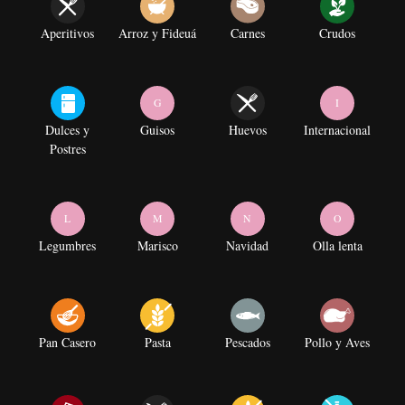
Aperitivos
Arroz y Fideuá
Carnes
Crudos
G
I
Dulces y
Guisos
Huevos
Internacional
Postres
L
M
N
O
Legumbres
Marisco
Navidad
Olla lenta
Pan Casero
Pasta
Pescados
Pollo y Aves