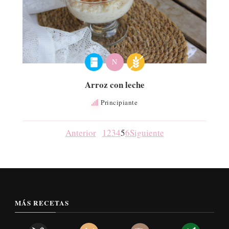
N
Arroz con leche
Principiante
Anterior
1
2
3
4
5
6
Siguiente
MÁS RECETAS