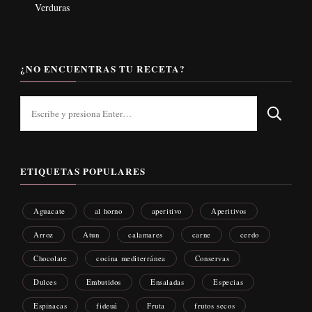
Verduras
¿NO ENCUENTRAS TU RECETA?
¿Buscas
algo?
ETIQUETAS POPULARES
Aguacate
al horno
aperitivo
Aperitivos
Arroz
Atun
calamares
carne
cerdo
Chocolate
cocina mediterránea
Conservas
Dulces
Embutidos
Ensaladas
Especias
Espinacas
fideuá
Fruta
frutos secos