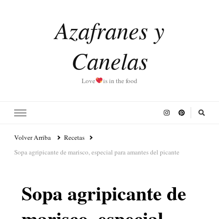
Azafranes y
Canelas
Love
is in the food
Volver Arriba
Recetas
Sopa agripicante de marisco, especial para amantes del picante
Sopa agripicante de
marisco, especial