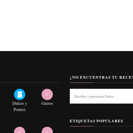
¿NO ENCUENTRAS TU RECE
¿Buscas
G
algo?
Dulces y
Guisos
Postres
ETIQUETAS POPULARES
N
O