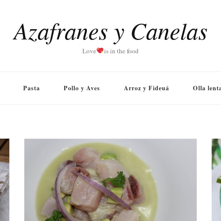
Azafranes y Canelas
Love
is in the food
Pasta
Pollo y Aves
Arroz y Fideuá
Olla lent