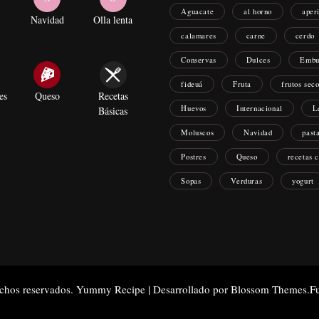
Aguacate
al horno
aper
Navidad
Olla lenta
calamares
carne
cerdo
Conservas
Dulces
Embu
fideuá
Fruta
frutos sec
es
Queso
Recetas
Huevos
Internacional
L
Básicas
Moluscos
Navidad
past
Postres
Queso
recetas 
Sopas
Verduras
yogurt
echos reservados.
Yummy Recipe | Desarrollado por
Blossom Themes
.F