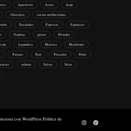
itivo
Aperitivos
Arroz
Atun
Chocolate
cocina mediterránea
tidos
Ensaladas
Especias
Espinacas
os
Gambas
guisos
Helados
eche
legumbres
Marisco
Mejillones
a
Patatas
Paté
Pescados
Pollo
caseras
salmon
Salsas
Setas
unciona con
WordPress
.
Política de