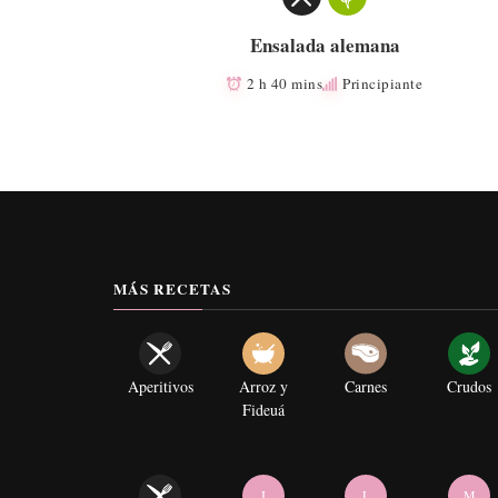
Ensalada alemana
2 h 40 mins
Principiante
MÁS RECETAS
Aperitivos
Arroz y
Carnes
Crudos
Fideuá
I
L
M