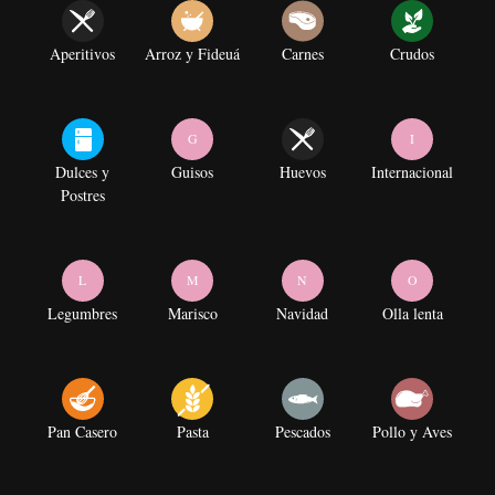
Aperitivos
Arroz y Fideuá
Carnes
Crudos
G
I
Dulces y
Guisos
Huevos
Internacional
Postres
L
M
N
O
Legumbres
Marisco
Navidad
Olla lenta
Pan Casero
Pasta
Pescados
Pollo y Aves