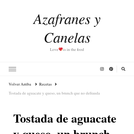
Azafranes y
Canelas
Love
is in the food
Volver Arriba
Recetas
Tostada de aguacate y queso, un brunch que no defrauda
Tostada de aguacate
y queso, un brunch