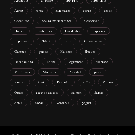
Aguacate
al horno
aperitivo
Aperitivos
Arroz
Atun
calamares
carne
cerdo
Chocolate
cocina mediterránea
Conservas
Dulces
Embutidos
Ensaladas
Especias
Espinacas
fideuá
Fruta
frutos secos
Gambas
guisos
Helados
Huevos
Internacional
Leche
legumbres
Marisco
Mejillones
Moluscos
Navidad
pasta
Patatas
Paté
Pescados
Pollo
Postres
Queso
recetas caseras
salmon
Salsas
Setas
Sopas
Verduras
yogurt