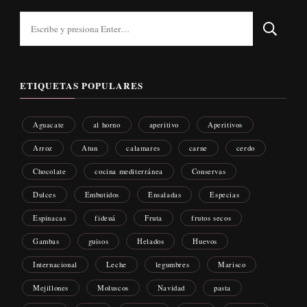
¿Buscas
algo?
ETIQUETAS POPULARES
Aguacate
al horno
aperitivo
Aperitivos
Arroz
Atun
calamares
carne
cerdo
Chocolate
cocina mediterránea
Conservas
Dulces
Embutidos
Ensaladas
Especias
Espinacas
fideuá
Fruta
frutos secos
Gambas
guisos
Helados
Huevos
Internacional
Leche
legumbres
Marisco
Mejillones
Moluscos
Navidad
pasta