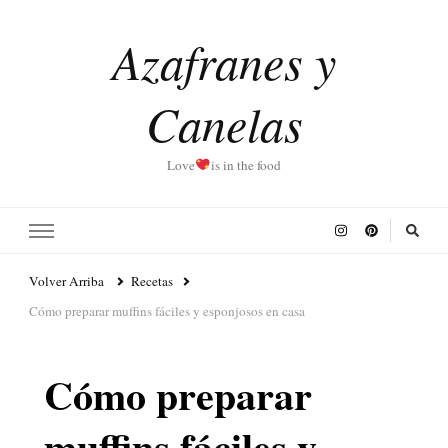
Azafranes y
Canelas
Love
is in the food
Volver Arriba
Recetas
Cómo preparar muffins fáciles y esponjosos en casa
Cómo preparar
muffins fáciles y