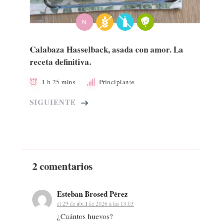
N
Calabaza Hasselback, asada con amor. La
receta definitiva.
1 h 25 mins
Principiante
SIGUIENTE
2 comentarios
Esteban Brosed Pérez
el 29 de abril de 2026 a las 13:03
¿Cuántos huevos?