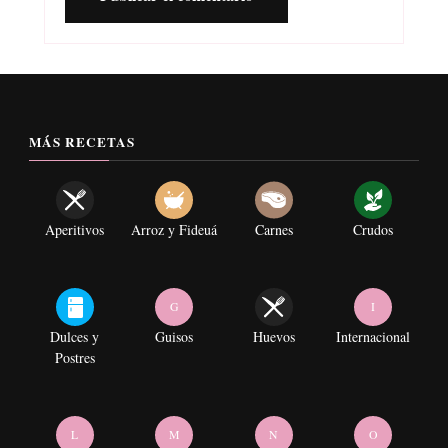
MÁS RECETAS
Aperitivos
Arroz y Fideuá
Carnes
Crudos
G
I
Dulces y
Guisos
Huevos
Internacional
Postres
L
M
N
O