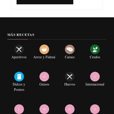
MÁS RECETAS
Aperitivos
Arroz y Fideuá
Carnes
Crudos
G
I
Dulces y
Guisos
Huevos
Internacional
Postres
L
M
N
O