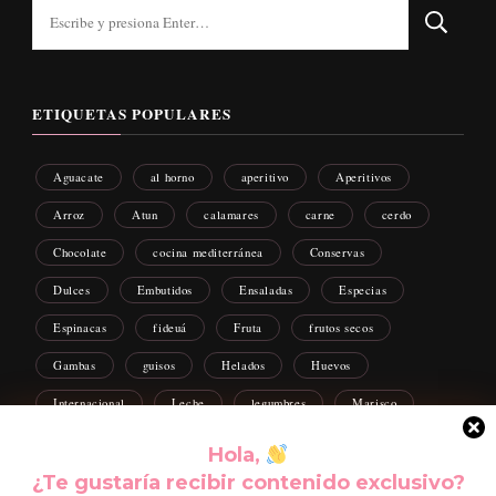
¿Buscas
algo?
ETIQUETAS POPULARES
Aguacate
al horno
aperitivo
Aperitivos
Arroz
Atun
calamares
carne
cerdo
Chocolate
cocina mediterránea
Conservas
Dulces
Embutidos
Ensaladas
Especias
Espinacas
fideuá
Fruta
frutos secos
Gambas
guisos
Helados
Huevos
Internacional
Leche
legumbres
Marisco
Mejillones
Moluscos
Navidad
pasta
Hola,
Patatas
Paté
Pescados
Pollo
Postres
¿Te gustaría recibir contenido exclusivo?