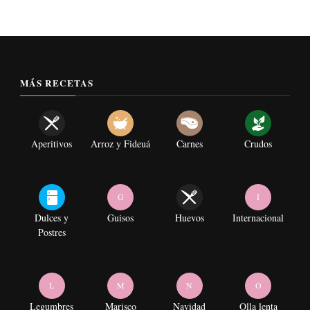
MÁS RECETAS
Aperitivos
Arroz y Fideuá
Carnes
Crudos
G
I
Dulces y
Guisos
Huevos
Internacional
Postres
L
M
N
O
Legumbres
Marisco
Navidad
Olla lenta