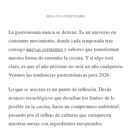
EN
DEJA UN COMENTARIO
TENDENCIAS
GASTRONÓMICAS
La gastronomía nunca se detiene. Es un universo en
PARA
2026:
constante movimiento, donde cada temporada trae
EL
consigo
nuevas corrientes
y sabores que transforman
FUTURO
DE
nuestra forma de entender la cocina. Y si algo está
LA
claro, es que el año próximo no será un año cualquiera.
COCINA
Veamos las tendencias gastronómicas para 2026.
Lo que se avecina es un punto de inflexión. Desde
avances tecnológicos que desafían los límites de lo
posible en la cocina, hasta un compromiso ambiental;
pasando por el influjo de culturas que enriquecen
nuestras mesas con ingredientes inesperados.