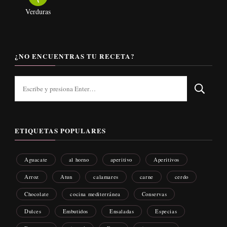
Verduras
¿NO ENCUENTRAS TU RECETA?
¿Buscas
algo?
ETIQUETAS POPULARES
Aguacate
al horno
aperitivo
Aperitivos
Arroz
Atun
calamares
carne
cerdo
Chocolate
cocina mediterránea
Conservas
Dulces
Embutidos
Ensaladas
Especias