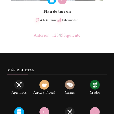
Flan de turrón
4 h 40 mins
Intermedio
Anterior
1
2
3
4
5
Siguiente
MÁS RECETAS
Aperitivos
Arroz y Fideuá
Carnes
Crudos
G
I