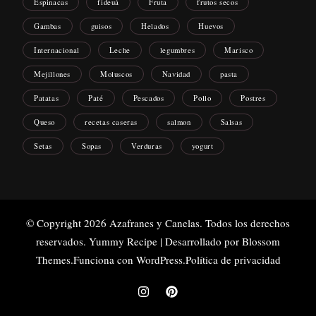
Espinacas
fideuá
Fruta
frutos secos
Gambas
guisos
Helados
Huevos
Internacional
Leche
legumbres
Marisco
Mejillones
Moluscos
Navidad
pasta
Patatas
Paté
Pescados
Pollo
Postres
Queso
recetas caseras
salmon
Salsas
Setas
Sopas
Verduras
yogurt
© Copyright 2026
Azafranes y Canelas
. Todos los derechos
reservados.
Yummy Recipe | Desarrollado por
Blossom
Themes
.Funciona con
WordPress
.
Política de privacidad