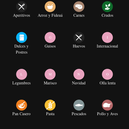
Aperitivos
Arroz y Fideuá
Carnes
Crudos
G
I
Dulces y
Guisos
Huevos
Internacional
Postres
L
M
N
O
Legumbres
Marisco
Navidad
Olla lenta
Pan Casero
Pasta
Pescados
Pollo y Aves