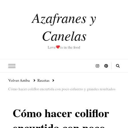
Azafranes y
Canelas
Love
is in the food
Volver Arriba
Recetas
Cómo hacer coliflor encurtida con poco esfuerzo y grandes resultados
Cómo hacer coliflor
encurtida con poco