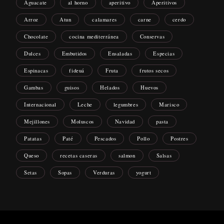
Aguacate
al horno
aperitivo
Aperitivos
Arroz
Atun
calamares
carne
cerdo
Chocolate
cocina mediterránea
Conservas
Dulces
Embutidos
Ensaladas
Especias
Espinacas
fideuá
Fruta
frutos secos
Gambas
guisos
Helados
Huevos
Internacional
Leche
legumbres
Marisco
Mejillones
Moluscos
Navidad
pasta
Patatas
Paté
Pescados
Pollo
Postres
Queso
recetas caseras
salmon
Salsas
Setas
Sopas
Verduras
yogurt