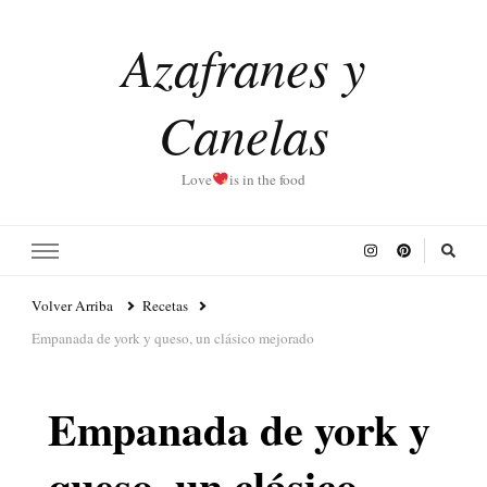
Azafranes y
Canelas
Love
is in the food
Volver Arriba
Recetas
Empanada de york y queso, un clásico mejorado
Empanada de york y
queso, un clásico