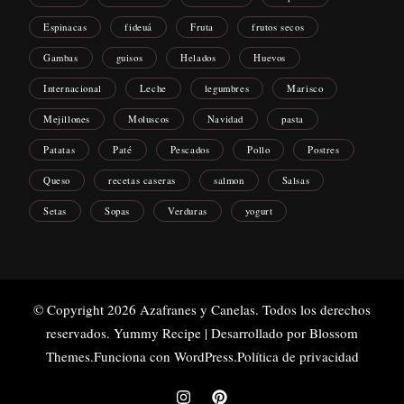
Espinacas
fideuá
Fruta
frutos secos
Gambas
guisos
Helados
Huevos
Internacional
Leche
legumbres
Marisco
Mejillones
Moluscos
Navidad
pasta
Patatas
Paté
Pescados
Pollo
Postres
Queso
recetas caseras
salmon
Salsas
Setas
Sopas
Verduras
yogurt
© Copyright 2026
Azafranes y Canelas
. Todos los derechos
reservados.
Yummy Recipe | Desarrollado por
Blossom
Themes
.Funciona con
WordPress
.
Política de privacidad