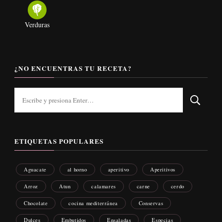
Verduras
¿NO ENCUENTRAS TU RECETA?
¿Buscas
algo?
ETIQUETAS POPULARES
Aguacate
al horno
aperitivo
Aperitivos
Arroz
Atun
calamares
carne
cerdo
Chocolate
cocina mediterránea
Conservas
Dulces
Embutidos
Ensaladas
Especias