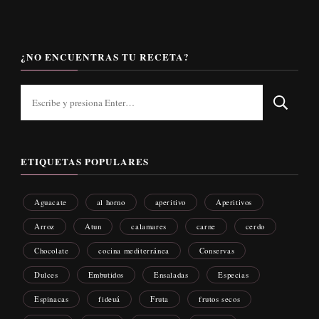
¿NO ENCUENTRAS TU RECETA?
¿Buscas
algo?
ETIQUETAS POPULARES
Aguacate
al horno
aperitivo
Aperitivos
Arroz
Atun
calamares
carne
cerdo
Chocolate
cocina mediterránea
Conservas
Dulces
Embutidos
Ensaladas
Especias
Espinacas
fideuá
Fruta
frutos secos