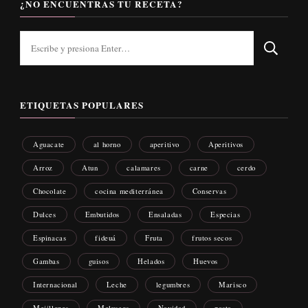
¿NO ENCUENTRAS TU RECETA?
¿Buscas
algo?
ETIQUETAS POPULARES
Aguacate
al horno
aperitivo
Aperitivos
Arroz
Atun
calamares
carne
cerdo
Chocolate
cocina mediterránea
Conservas
Dulces
Embutidos
Ensaladas
Especias
Espinacas
fideuá
Fruta
frutos secos
Gambas
guisos
Helados
Huevos
Internacional
Leche
legumbres
Marisco
Mejillones
Moluscos
Navidad
pasta