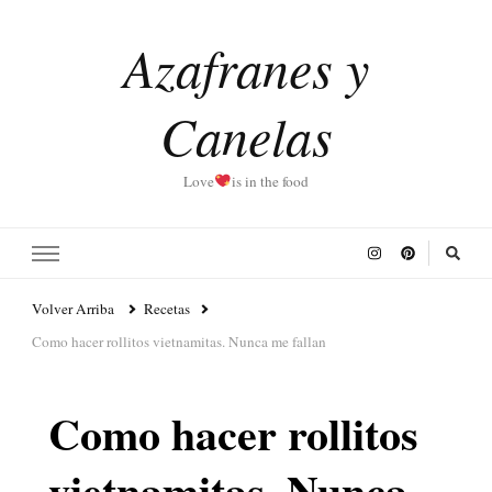
Azafranes y
Canelas
Love
is in the food
Volver Arriba
Recetas
Como hacer rollitos vietnamitas. Nunca me fallan
Como hacer rollitos
vietnamitas. Nunca