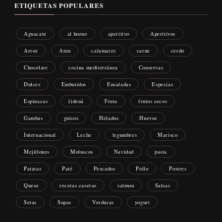
ETIQUETAS POPULARES
Aguacate
al horno
aperitivo
Aperitivos
Arroz
Atun
calamares
carne
cerdo
Chocolate
cocina mediterránea
Conservas
Dulces
Embutidos
Ensaladas
Especias
Espinacas
fideuá
Fruta
frutos secos
Gambas
guisos
Helados
Huevos
Internacional
Leche
legumbres
Marisco
Mejillones
Moluscos
Navidad
pasta
Patatas
Paté
Pescados
Pollo
Postres
Queso
recetas caseras
salmon
Salsas
Setas
Sopas
Verduras
yogurt