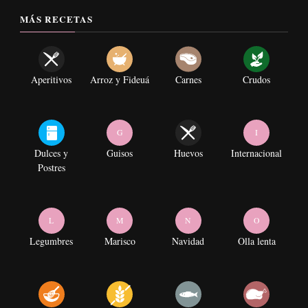
MÁS RECETAS
Aperitivos
Arroz y Fideuá
Carnes
Crudos
G
I
Dulces y
Guisos
Huevos
Internacional
Postres
L
M
N
O
Legumbres
Marisco
Navidad
Olla lenta