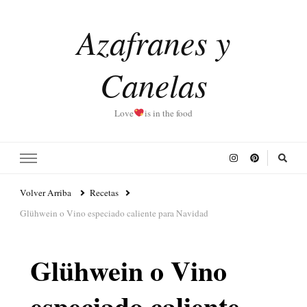
Azafranes y
Canelas
Love
is in the food
Volver Arriba
Recetas
Glühwein o Vino especiado caliente para Navidad
Glühwein o Vino
especiado caliente