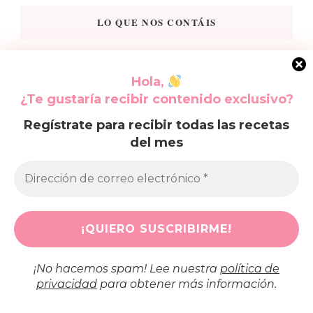
LO QUE NOS CONTÁIS
Ragoth
en
Ensalada de alubias rojas, perfecta para el calor
Hola,
Pedro
en
Tostada de aguacate y queso, un brunch que no
¿Te gustaría recibir contenido exclusivo?
defrauda
Regístrate para recibir todas las recetas
del mes
Ra
en
Receta de tortilla de berenjenas, explicada para
principiantes
Juan
en
Cómo hacer paté de Mejillones en escabeche
zafranelas
en
Cómo preparar muffins fáciles y esponjosos en
casa
¡No hacemos spam! Lee nuestra
política de
privacidad
para obtener más información.