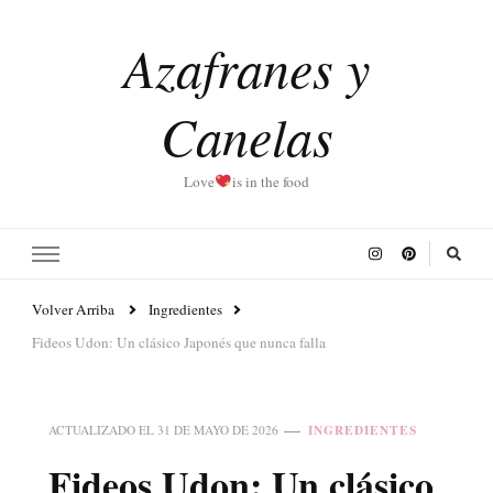
Azafranes y
Canelas
Love
is in the food
Volver Arriba
Ingredientes
Fideos Udon: Un clásico Japonés que nunca falla
INGREDIENTES
ACTUALIZADO EL
31 DE MAYO DE 2026
Fideos Udon: Un clásico