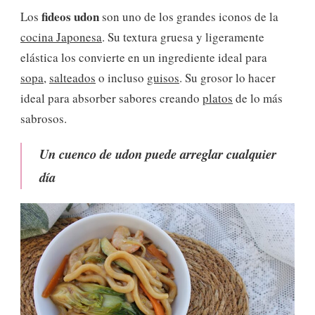
UDON:
fideos udon
Los
son uno de los grandes iconos de la
UN
CLÁSICO
cocina Japonesa
. Su textura gruesa y ligeramente
JAPONÉS
elástica los convierte en un ingrediente ideal para
QUE
NUNCA
sopa
,
salteados
o incluso
guisos
. Su grosor lo hacer
FALLA
ideal para absorber sabores creando
platos
de lo más
sabrosos.
Un cuenco de udon puede arreglar cualquier
día