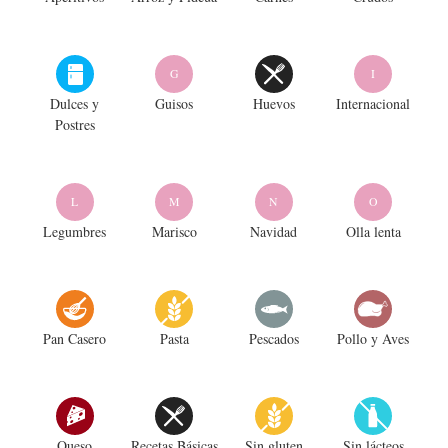
G
I
Dulces y
Guisos
Huevos
Internacional
Postres
L
M
N
O
Legumbres
Marisco
Navidad
Olla lenta
Pan Casero
Pasta
Pescados
Pollo y Aves
Queso
Recetas Básicas
Sin gluten
Sin lácteos