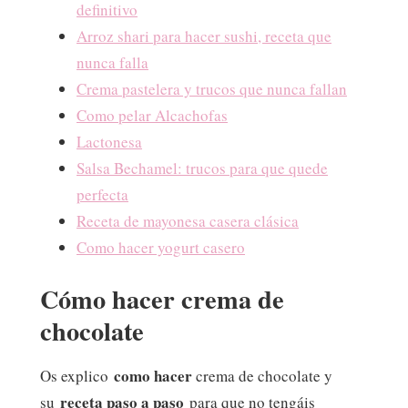
definitivo
Arroz shari para hacer sushi, receta que
nunca falla
Crema pastelera y trucos que nunca fallan
Como pelar Alcachofas
Lactonesa
Salsa Bechamel: trucos para que quede
perfecta
Receta de mayonesa casera clásica
Como hacer yogurt casero
Cómo hacer crema de
chocolate
como hacer
Os explico
crema de chocolate y
receta paso a paso
su
para que no tengáis