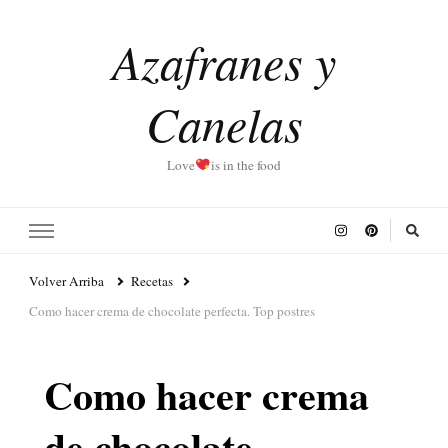
Azafranes y
Canelas
Love
is in the food
Volver Arriba
Recetas
Como hacer crema de chocolate perfecta. Top postres
Como hacer crema
de chocolate