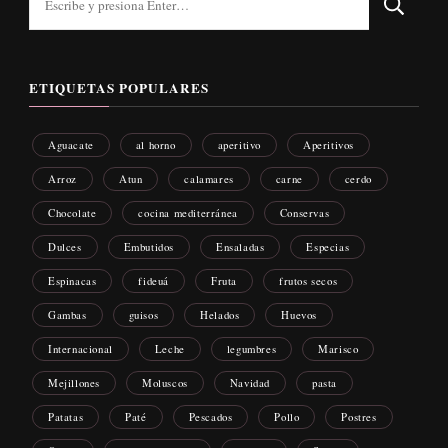
algo?
ETIQUETAS POPULARES
Aguacate
al horno
aperitivo
Aperitivos
Arroz
Atun
calamares
carne
cerdo
Chocolate
cocina mediterránea
Conservas
Dulces
Embutidos
Ensaladas
Especias
Espinacas
fideuá
Fruta
frutos secos
Gambas
guisos
Helados
Huevos
Internacional
Leche
legumbres
Marisco
Mejillones
Moluscos
Navidad
pasta
Patatas
Paté
Pescados
Pollo
Postres