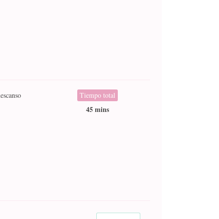
escanso
Tiempo total
45 mins