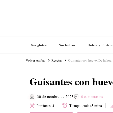
Sin gluten
Sin lácteos
Dulces y Postres
Volver Arriba
Recetas
Guisantes con huevo. De la huert
Guisantes con huevo
30 de octubre de 2023
0 comentarios
4
45 mins
Porciones:
Tiempo total: