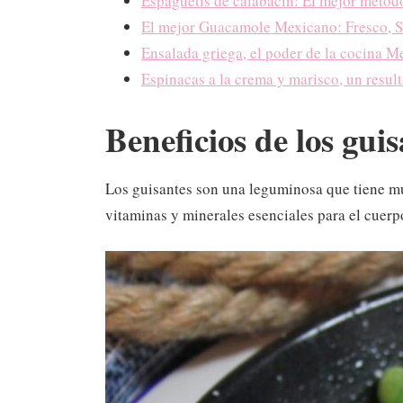
Espaguetis de calabacín: El mejor métod
El mejor Guacamole Mexicano: Fresco, S
Ensalada griega, el poder de la cocina M
Espinacas a la crema y marisco, un resul
Beneficios de los gui
Los guisantes son una leguminosa que tiene mul
vitaminas y minerales esenciales para el cuer