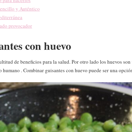
o para hacerlos
encillo y Auténtico
editerránea
tado provocador
santes con huevo
titud de beneficios para la salud. Por otro lado los huevos son
po humano . Combinar guisantes con huevo puede ser una opción