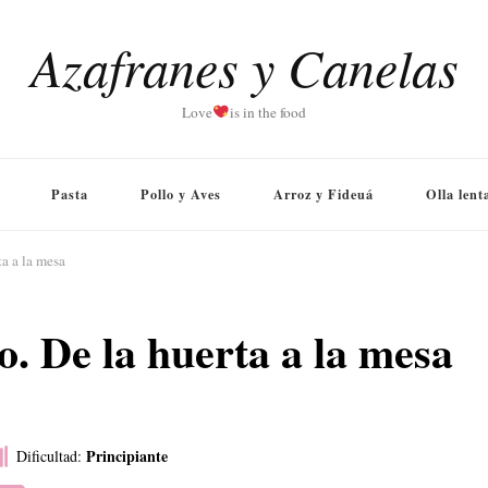
Azafranes y Canelas
Love
is in the food
Pasta
Pollo y Aves
Arroz y Fideuá
Olla lent
a a la mesa
. De la huerta a la mesa
Principiante
Dificultad: