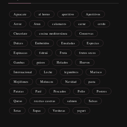
Aguacate
al horno
aperitivo
Aperitivos
Arroz
Atun
calamares
carne
cerdo
Chocolate
cocina mediterránea
Conservas
Dulces
Embutidos
Ensaladas
Especias
Espinacas
fideuá
Fruta
frutos secos
Gambas
guisos
Helados
Huevos
Internacional
Leche
legumbres
Marisco
Mejillones
Moluscos
Navidad
pasta
Patatas
Paté
Pescados
Pollo
Postres
Queso
recetas caseras
salmon
Salsas
Setas
Sopas
Verduras
yogurt