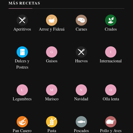
MÁS RECETAS
Aperitivos
Arroz y Fideuá
Carnes
Crudos
G
I
Dulces y
Guisos
Huevos
Internacional
Postres
L
M
N
O
Legumbres
Marisco
Navidad
Olla lenta
Pan Casero
Pasta
Pescados
Pollo y Aves