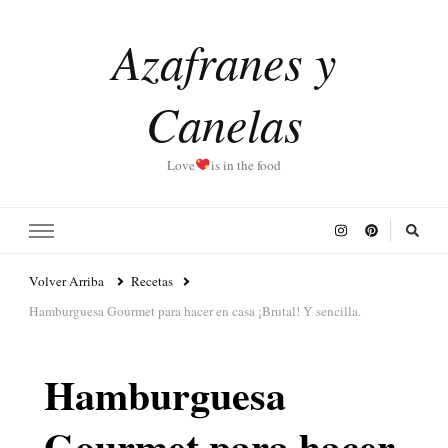
Azafranes y
Canelas
Love
is in the food
Volver Arriba
Recetas
Hamburguesa Gourmet para hacer en casa ¡Brutal! Y sencilla.
Hamburguesa
Gourmet para hacer