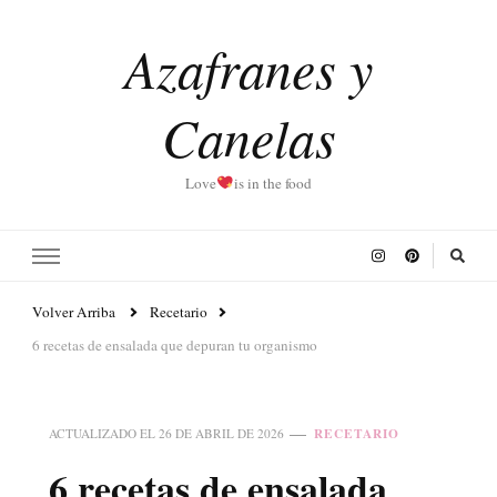
Azafranes y
Canelas
Love
is in the food
Volver Arriba
Recetario
6 recetas de ensalada que depuran tu organismo
RECETARIO
ACTUALIZADO EL
26 DE ABRIL DE 2026
6 recetas de ensalada