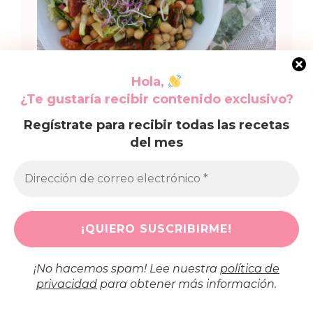
Hola,
¿Te gustaría recibir contenido exclusivo?
Imprimir receta
Regístrate para recibir todas las recetas
del mes
Ensalada de Garbanzos:
Receta para salir de la
rutina
zafranelas
Autor:
Claves de receta:
L
¡No hacemos spam! Lee nuestra
política de
privacidad
para obtener más información.