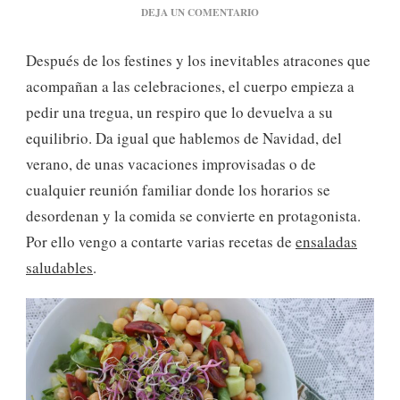
EN
DEJA UN COMENTARIO
6
RECETAS
Después de los festines y los inevitables atracones que
DE
ENSALADA
acompañan a las celebraciones, el cuerpo empieza a
QUE
pedir una tregua, un respiro que lo devuelva a su
DEPURAN
TU
equilibrio. Da igual que hablemos de Navidad, del
ORGANISMO
verano, de unas vacaciones improvisadas o de
cualquier reunión familiar donde los horarios se
desordenan y la comida se convierte en protagonista.
Por ello vengo a contarte varias recetas de
ensaladas
saludables
.