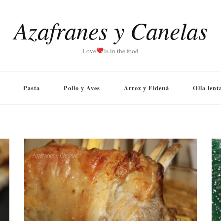
Azafranes y Canelas
Love
is in the food
Pasta
Pollo y Aves
Arroz y Fideuá
Olla lent