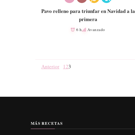
Pavo relleno para triunfar en Navidad a la
primera
6 h
Avanzado
Anterior
1
2
3
MÁS RECETAS