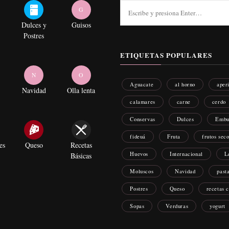
¿Buscas
G
algo?
Dulces y
Guisos
Postres
ETIQUETAS POPULARES
N
O
Aguacate
al horno
aper
Navidad
Olla lenta
calamares
carne
cerdo
Conservas
Dulces
Embu
fideuá
Fruta
frutos sec
es
Queso
Recetas
Huevos
Internacional
L
Básicas
Moluscos
Navidad
past
Postres
Queso
recetas 
Sopas
Verduras
yogurt