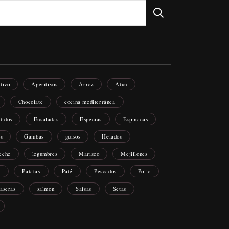
itivo
Aperitivos
Arroz
Atun
Chocolate
cocina mediterránea
tidos
Ensaladas
Especias
Espinacas
os
Gambas
guisos
Helados
eche
legumbres
Marisco
Mejillones
a
Patatas
Paté
Pescados
Pollo
caseras
salmon
Salsas
Setas