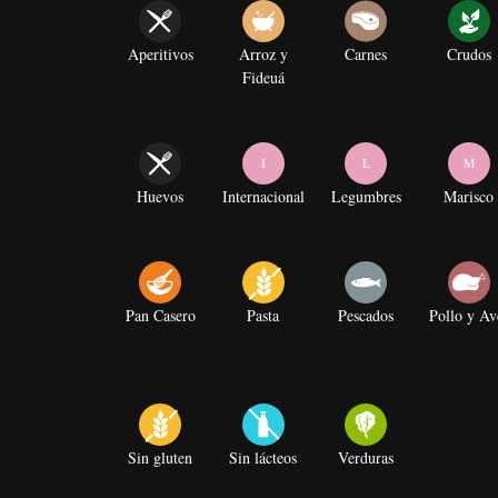
Aperitivos
Arroz y
Carnes
Crudos
Fideuá
I
L
M
Huevos
Internacional
Legumbres
Marisco
Pan Casero
Pasta
Pescados
Pollo y Av
Sin gluten
Sin lácteos
Verduras