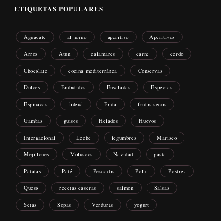
ETIQUETAS POPULARES
Aguacate
al horno
aperitivo
Aperitivos
Arroz
Atun
calamares
carne
cerdo
Chocolate
cocina mediterránea
Conservas
Dulces
Embutidos
Ensaladas
Especias
Espinacas
fideuá
Fruta
frutos secos
Gambas
guisos
Helados
Huevos
Internacional
Leche
legumbres
Marisco
Mejillones
Moluscos
Navidad
pasta
Patatas
Paté
Pescados
Pollo
Postres
Queso
recetas caseras
salmon
Salsas
Setas
Sopas
Verduras
yogurt