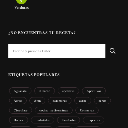
Verduras
¿NO ENCUENTRAS TU RECETA?
¿Buscas
algo?
ETIQUETAS POPULARES
Aguacate
al horno
aperitivo
Aperitivos
Arroz
Atun
calamares
carne
cerdo
Chocolate
cocina mediterránea
Conservas
Dulces
Embutidos
Ensaladas
Especias