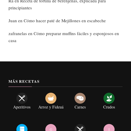
Ra
en
Receta de tortilla de berenjenas, explicada para
principiantes
Juan
en
Cómo hacer paté de Mejillones en escabeche
zafranelas
en
Cómo preparar muffins fáciles y esponjosos en
casa
MÁS RECETAS
Aperitivos
Arroz y Fideuá
Carnes
Crudos
G
I