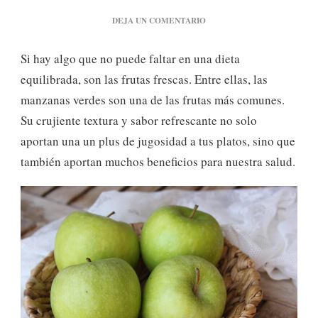
EN
DEJA UN COMENTARIO
MANZANAS
VERDES:
Si hay algo que no puede faltar en una dieta
PODER
NUTRITIVO
equilibrada, son las frutas frescas. Entre ellas, las
Y
manzanas verdes son una de las frutas más comunes.
VERSATILIDAD
EN
Su crujiente textura y sabor refrescante no solo
LA
aportan una un plus de jugosidad a tus platos, sino que
COCINA
también aportan muchos beneficios para nuestra salud.