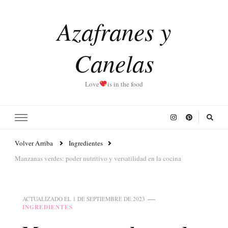
Azafranes y
Canelas
Love
is in the food
Volver Arriba
Ingredientes
Manzanas verdes: poder nutritivo y versatilidad en la cocina
ACTUALIZADO EL
1 DE SEPTIEMBRE DE 2023
INGREDIENTES