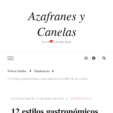
Azafranes y
Canelas
Love
is in the food
Volver Arriba
Tendencias
12 estilos gastronómicos que marcan el rumbo de la cocina
TENDENCIAS
ACTUALIZADO EL
24 DE MAYO DE 2026
12 estilos gastronómicos