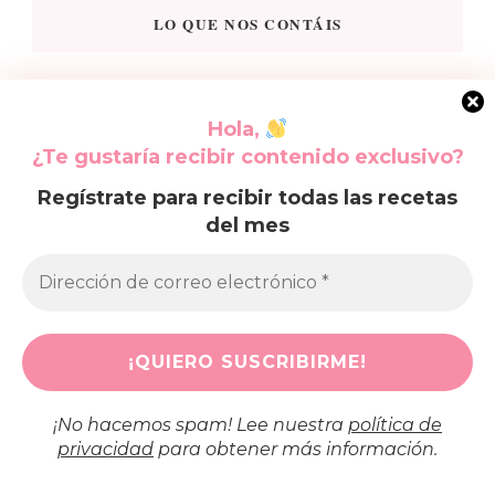
LO QUE NOS CONTÁIS
Ragoth
en
Ensalada de alubias rojas, perfecta para el calor
Hola,
Pedro
en
Tostada de aguacate y queso, un brunch que no
¿Te gustaría recibir contenido exclusivo?
defrauda
Regístrate para recibir todas las recetas
Ra
en
Receta de tortilla de berenjenas, explicada para
del mes
principiantes
Juan
en
Cómo hacer paté de Mejillones en escabeche
zafranelas
en
Cómo preparar muffins fáciles y esponjosos en
casa
¡No hacemos spam! Lee nuestra
política de
privacidad
para obtener más información.