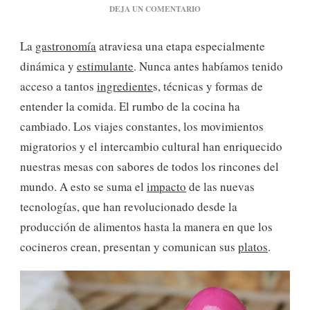
EN
DEJA UN COMENTARIO
12
ESTILOS
La
gastronomía
atraviesa una etapa especialmente
GASTRONÓMICOS
QUE
dinámica y
estimulante
. Nunca antes habíamos tenido
MARCAN
acceso a tantos
ingrediente
s, técnicas y formas de
EL
RUMBO
entender la comida. El rumbo de la cocina ha
DE
cambiado. Los viajes constantes, los movimientos
LA
COCINA
migratorios y el intercambio cultural han enriquecido
nuestras mesas con sabores de todos los rincones del
mundo. A esto se suma el
impacto
de las nuevas
tecnologías, que han revolucionado desde la
producción de alimentos hasta la manera en que los
cocineros crean, presentan y comunican sus
platos
.