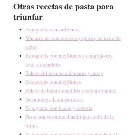
Otras recetas de pasta para
triunfar
Espaguetis a la carbonara
Macarrones con chorizo y queso, un extra de
sabor
Espaguetis con mejillones y cangrejo rey,
fácil y completo
Fideos chinos con calamares y curry
Espaguetis con mejillones
Fideos de batata sencillos y reconfortantes
Pasta integral con verduras
Espaguetis con bacon y cebolla
Pasta con verduras: Fusilli para salir de la
rutina
Espaguetis con alcaparras, la receta de pasta