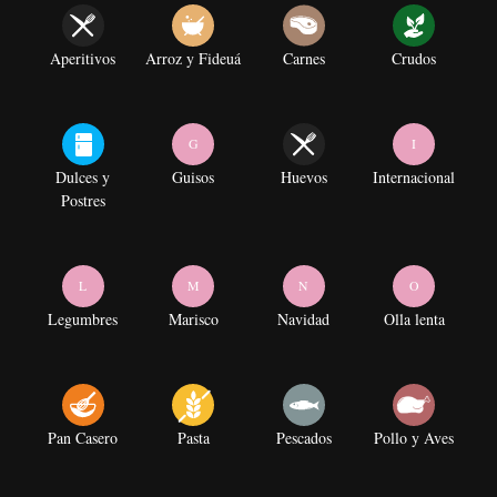
Aperitivos
Arroz y Fideuá
Carnes
Crudos
G
I
Dulces y
Guisos
Huevos
Internacional
Postres
L
M
N
O
Legumbres
Marisco
Navidad
Olla lenta
Pan Casero
Pasta
Pescados
Pollo y Aves