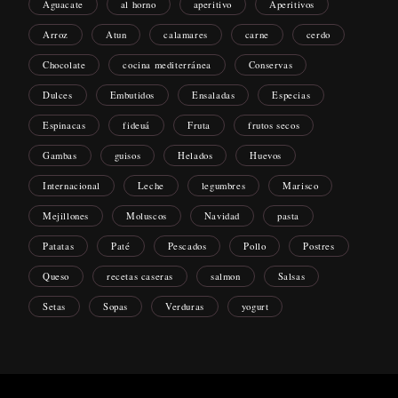
Aguacate
al horno
aperitivo
Aperitivos
Arroz
Atun
calamares
carne
cerdo
Chocolate
cocina mediterránea
Conservas
Dulces
Embutidos
Ensaladas
Especias
Espinacas
fideuá
Fruta
frutos secos
Gambas
guisos
Helados
Huevos
Internacional
Leche
legumbres
Marisco
Mejillones
Moluscos
Navidad
pasta
Patatas
Paté
Pescados
Pollo
Postres
Queso
recetas caseras
salmon
Salsas
Setas
Sopas
Verduras
yogurt