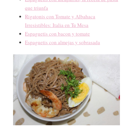
que triunfa
Rigatonis con Tomate y Albahaca
Irresistibles: Italia en Tu Mesa
Espaguetis con bacon y tomate
Espaguetis con almejas y sobrasada