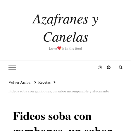
Azafranes y
Canelas
Love
is in the food
Volver Arriba
Recetas
Fideos soba con gambones, un sabor incomparable y alucinante
Fideos soba con
gambones, un sabor