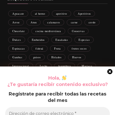
Aguacate
al horno
aperitivo
Aperitivos
Arroz
Atun
calamares
carne
cerdo
Chocolate
cocina mediterránea
Conservas
Dulces
Embutidos
Ensaladas
Especias
Espinacas
fideuá
Fruta
frutos secos
Gambas
guisos
Helados
Huevos
Internacional
Leche
legumbres
Marisco
Mejillones
Moluscos
Navidad
pasta
Hola,
Patatas
Paté
Pescados
Pollo
Postres
¿Te gustaría recibir contenido exclusivo?
Queso
recetas caseras
salmon
Salsas
Regístrate para recibir todas las recetas
del mes
Setas
Sopas
Verduras
yogurt