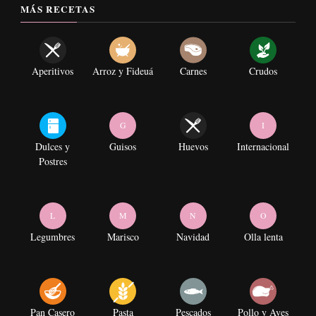
MÁS RECETAS
Aperitivos
Arroz y Fideuá
Carnes
Crudos
G
I
Dulces y
Guisos
Huevos
Internacional
Postres
L
M
N
O
Legumbres
Marisco
Navidad
Olla lenta
Pan Casero
Pasta
Pescados
Pollo y Aves