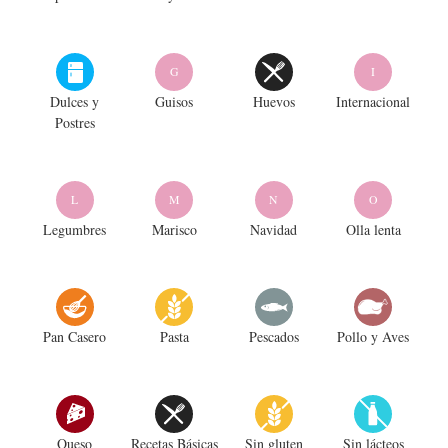
G
I
Dulces y
Guisos
Huevos
Internacional
Postres
L
M
N
O
Legumbres
Marisco
Navidad
Olla lenta
Pan Casero
Pasta
Pescados
Pollo y Aves
Queso
Recetas Básicas
Sin gluten
Sin lácteos