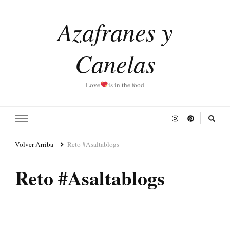
Azafranes y
Canelas
Love
is in the food
Volver Arriba
Reto #Asaltablogs
Reto #Asaltablogs