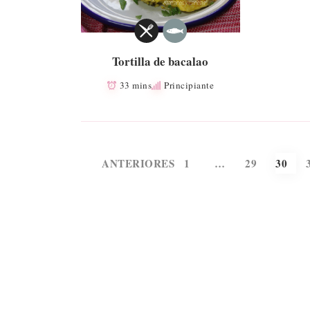
Tortilla de bacalao
33 mins
Principiante
Paginación
ANTERIORES
1
…
29
30
de
entradas