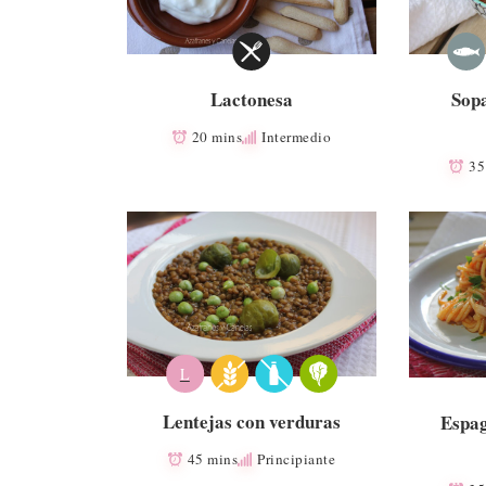
Lactonesa
Sop
20 mins
Intermedio
35
L
Lentejas con verduras
Espag
45 mins
Principiante