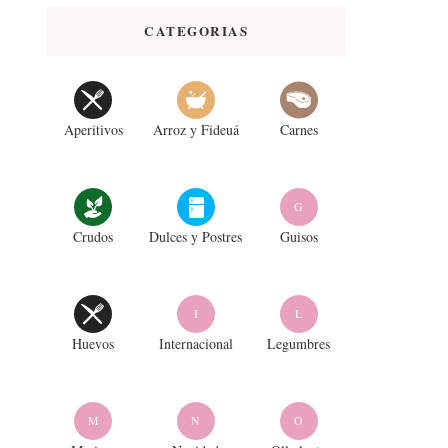
CATEGORIAS
Aperitivos
Arroz y Fideuá
Carnes
G
Crudos
Dulces y Postres
Guisos
I
L
Huevos
Internacional
Legumbres
M
N
O