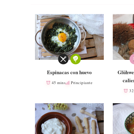
Glühwe
Espinacas con huevo
cali
45 mins
Principiante
32