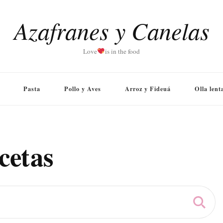
Azafranes y Canelas
Love
is in the food
Pasta
Pollo y Aves
Arroz y Fideuá
Olla lent
cetas