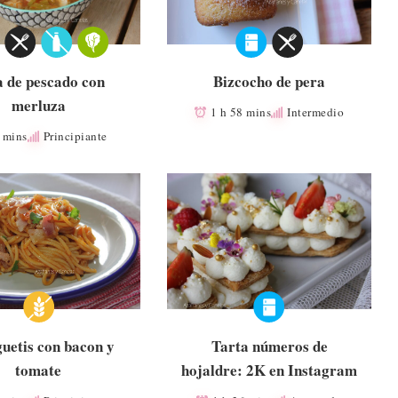
a de pescado con
Bizcocho de pera
merluza
1 h 58 mins
Intermedio
 mins
Principiante
uetis con bacon y
Tarta números de
tomate
hojaldre: 2K en Instagram