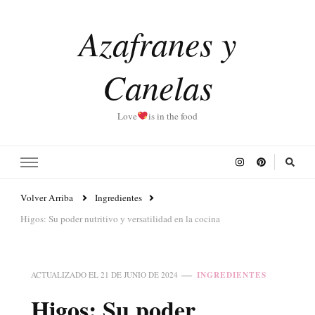
Azafranes y
Canelas
Love
is in the food
Volver Arriba
Ingredientes
Higos: Su poder nutritivo y versatilidad en la cocina
INGREDIENTES
ACTUALIZADO EL
21 DE JUNIO DE 2024
Higos: Su poder