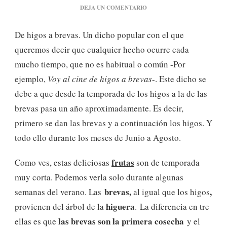
EN
DEJA UN COMENTARIO
HIGOS:
SU
De higos a brevas. Un dicho popular con el que
PODER
NUTRITIVO
queremos decir que cualquier hecho ocurre cada
Y
mucho tiempo, que no es habitual o común -Por
VERSATILIDAD
EN
ejemplo,
Voy al cine de higos a brevas
-. Este dicho se
LA
debe a que desde la temporada de los higos a la de las
COCINA
brevas pasa un año aproximadamente. Es decir,
primero se dan las brevas y a continuación los higos. Y
todo ello durante los meses de Junio a Agosto.
frutas
Como ves, estas deliciosas
son de temporada
muy corta. Podemos verla solo durante algunas
brevas,
,
semanas del verano. Las
al igual que los higos
higuera
provienen del árbol de la
. La diferencia en tre
las brevas son la primera cosecha
ellas es que
y el